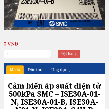
0 VNĐ
Đặt hàng
Mô tả
Đặc tính
Ứng dụng
Cảm biến áp suất điện tử
500kPa SMC – ISE30A-01-
N, ISE30A-01-B, ISE30A-