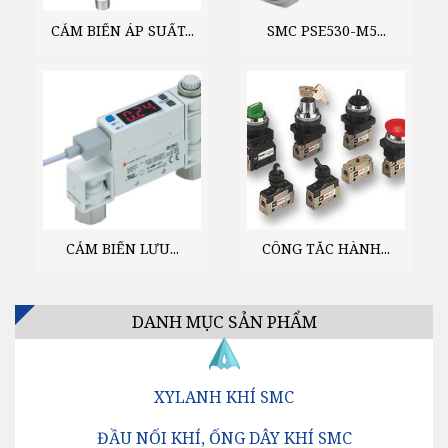
CẢM BIẾN ÁP SUẤT...
SMC PSE530-M5...
CẢM BIẾN LƯU...
CÔNG TẮC HÀNH...
DANH MỤC SẢN PHẨM
XYLANH KHÍ SMC
ĐẦU NỐI KHÍ, ỐNG DÂY KHÍ SMC