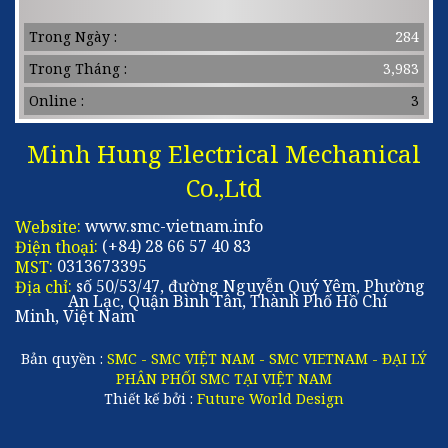
Schneider Việt Nam
Trong Ngày :
284
Trong Tháng :
3,983
MÁY SẤY KHÍ SMC
Online :
3
khí nén Festo Việt Nam
Minh Hung Electrical Mechanical
Thanh dẫn Hướng THK
Co.,Ltd
EBMPAPST VIỆT NAM
:
www.smc-vietnam.info
Website
:
(+84) 28 66 57 40 83
Điện thoại
:
0313673395
MST
:
số 50/53/47, đường Nguyễn Quý Yêm, Phường
Địa chỉ
An Lạc, Quận Bình Tân, Thành Phố Hồ Chí
Minh, Việt Nam
Bản quyền :
SMC - SMC VIỆT NAM - SMC VIETNAM - ĐẠI LÝ
PHÂN PHỐI SMC TẠI VIỆT NAM
Thiết kế bởi :
Future World Design