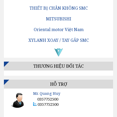
THIẾT BỊ CHÂN KHÔNG SMC
MITSUBISHI
Oriental motor Việt Nam
XYLANH XOAY / TAY GẮP SMC
Cảm Biến SICK
XYLANH ĐIỆN SMC
THƯƠNG HIỆU ĐỐI TÁC
Cảm Biến PANASONIC
VAN ĐỊNH HƯỚNG SMC
HỖ TRỢ
Mr. Quang Huy
Thuỷ Lực DAIKIN
0357752500
0357752500
BỘ LỌC KHÍ SMC
khi nén CKD