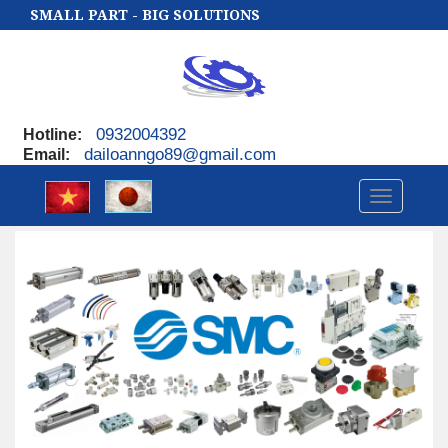
SMALL PART - BIG SOLUTIONS
0932004392
Hotline
:
dailoanngo89@gmail.com
Email
:
Toggle
navigatio