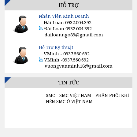
BỘ TĂNG ÁP / BỘ KÍCH ÁP SMC
HỖ TRỢ
Nhân Viên Kinh Doanh
VAN TIẾT LƯU SMC
Đài Loan 0932.004.392
Đài Loan 0932.004.392
GIẢM ÂM, SÚNG HƠI, ĐỒNG HỒ KHÍ SMC
dailoanngo89@gmail.com
CÔNG TẮC, CẢM BIẾN, ĐIỀU KHIỂN SMC
Hỗ Trợ Kỹ thuật
V.Minh - 0937.560.692
VAN ĐIỆN TỪ SMC
V.Minh -0937.560.692
vuongvanminh18@gmail.com
MÁY SẤY KHÍ SMC
TIN TỨC
SMC - SMC VIỆT NAM - PHÂN PHỐI KHÍ
NÉN SMC Ở VIỆT NAM
Liên hệ : Ms. LOAN - 0932.004.392 1.
Cam kết: Hàng chính hãng, bảo hành 1
năm, đổi trả trong 15 ngày kể từ khi...