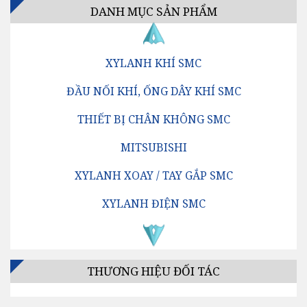
DANH MỤC SẢN PHẨM
XYLANH KHÍ SMC
ĐẦU NỐI KHÍ, ỐNG DÂY KHÍ SMC
THIẾT BỊ CHÂN KHÔNG SMC
MITSUBISHI
XYLANH XOAY / TAY GẮP SMC
XYLANH ĐIỆN SMC
VAN ĐỊNH HƯỚNG SMC
BỘ LỌC KHÍ SMC
THƯƠNG HIỆU ĐỐI TÁC
BỘ ĐIỀU CHỈNH ÁP SUẤT SMC