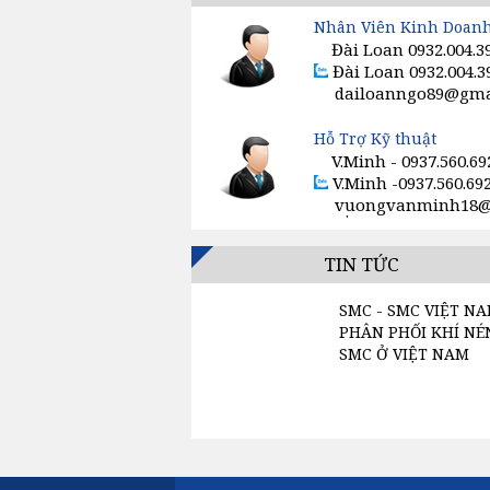
VAN TIẾT LƯU SMC
Nhân Viên Kinh Doan
Đài Loan 0932.004.3
Đài Loan 0932.004.3
GIẢM ÂM, SÚNG HƠI, ĐỒNG HỒ K
dailoanngo89@gmai
om
CÔNG TẮC, CẢM BIẾN, ĐIỀU KHIỂ
Hỗ Trợ Kỹ thuật
V.Minh - 0937.560.69
VAN ĐIỆN TỪ SMC
V.Minh -0937.560.69
vuongvanminh18
MÁY SẤY KHÍ SMC
ai...
TIN TỨC
SMC - SMC VIỆT NA
PHÂN PHỐI KHÍ NÉ
SMC Ở VIỆT NAM
Liên hệ : Ms. LOAN 
0932.004.392 1. Cam 
Hàng chính hãng, 
hành...