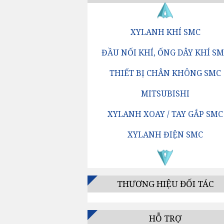
XYLANH KHÍ SMC
ĐẦU NỐI KHÍ, ỐNG DÂY KHÍ S
THIẾT BỊ CHÂN KHÔNG SMC
MITSUBISHI
XYLANH XOAY / TAY GẮP SMC
XYLANH ĐIỆN SMC
VAN ĐỊNH HƯỚNG SMC
BỘ LỌC KHÍ SMC
THƯƠNG HIỆU ĐỐI TÁC
BỘ ĐIỀU CHỈNH ÁP SUẤT SMC
BỘ TĂNG ÁP / BỘ KÍCH ÁP SM
HỖ TRỢ