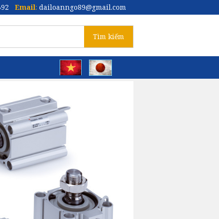
392
Email
:
dailoanngo89@gmail.com
Tìm kiếm