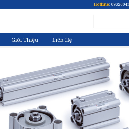
Hotline
:
0932004
Giới Thiệu
Liên Hệ