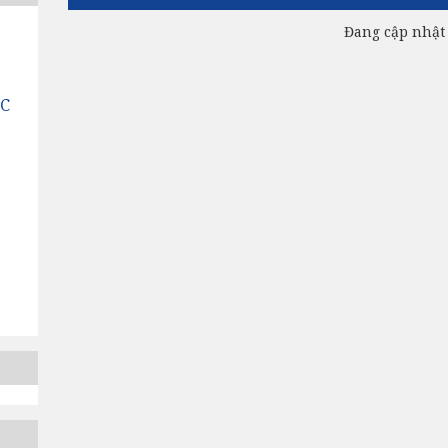
Đang cập nhật
MC
C