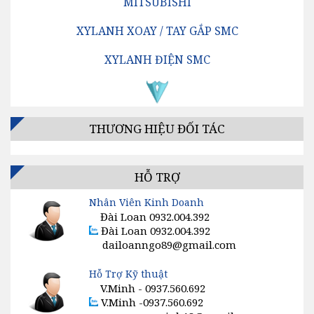
MITSUBISHI
XYLANH XOAY / TAY GẮP SMC
XYLANH ĐIỆN SMC
VAN ĐỊNH HƯỚNG SMC
BỘ LỌC KHÍ SMC
THƯƠNG HIỆU ĐỐI TÁC
BỘ ĐIỀU CHỈNH ÁP SUẤT SMC
BỘ TĂNG ÁP / BỘ KÍCH ÁP SMC
HỖ TRỢ
Nhân Viên Kinh Doanh
VAN TIẾT LƯU SMC
Đài Loan 0932.004.392
Đài Loan 0932.004.392
GIẢM ÂM, SÚNG HƠI, ĐỒNG HỒ KHÍ SMC
dailoanngo89@gmail.com
CÔNG TẮC, CẢM BIẾN, ĐIỀU KHIỂN SMC
Hỗ Trợ Kỹ thuật
V.Minh - 0937.560.692
VAN ĐIỆN TỪ SMC
V.Minh -0937.560.692