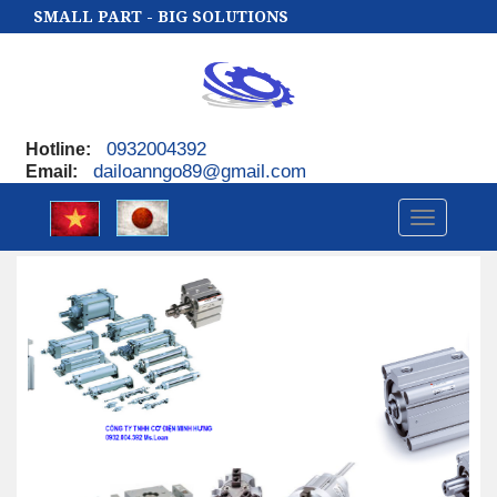
SMALL PART - BIG SOLUTIONS
0932004392
Hotline
:
dailoanngo89@gmail.com
Email
:
Toggle
navigatio