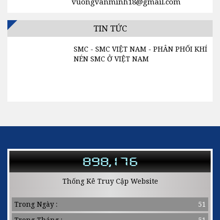
vuongvanminh18@gmail.com
MÁY SẤY KHÍ SMC
TIN TỨC
SMC - SMC VIỆT NAM - PHÂN PHỐI KHÍ
NÉN SMC Ở VIỆT NAM
Liên hệ : Ms. LOAN - 0932.004.392 1.
Cam kết: Hàng chính hãng, bảo hành 1
năm, đổi trả trong 15 ngày kể từ khi...
898,176
Thống Kê Truy Cập Website
Trong Ngày :
51
Trong Tháng :
51