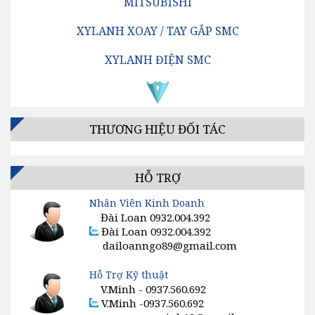
MITSUBISHI
XYLANH XOAY / TAY GẮP SMC
XYLANH ĐIỆN SMC
VAN ĐỊNH HƯỚNG SMC
BỘ LỌC KHÍ SMC
THƯƠNG HIỆU ĐỐI TÁC
BỘ ĐIỀU CHỈNH ÁP SUẤT SMC
BỘ TĂNG ÁP / BỘ KÍCH ÁP SMC
HỖ TRỢ
Nhân Viên Kinh Doanh
VAN TIẾT LƯU SMC
Đài Loan 0932.004.392
Đài Loan 0932.004.392
GIẢM ÂM, SÚNG HƠI, ĐỒNG HỒ KHÍ SMC
dailoanngo89@gmail.com
CÔNG TẮC, CẢM BIẾN, ĐIỀU KHIỂN SMC
Hỗ Trợ Kỹ thuật
V.Minh - 0937.560.692
VAN ĐIỆN TỪ SMC
V.Minh -0937.560.692