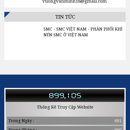
vuongvanminh18@gmail.com
MÁY SẤY KHÍ SMC
TIN TỨC
SMC - SMC VIỆT NAM - PHÂN PHỐI KHÍ
NÉN SMC Ở VIỆT NAM
Liên hệ : Ms. LOAN - 0932.004.392 1.
Cam kết: Hàng chính hãng, bảo hành 1
năm, đổi trả trong 15 ngày kể từ khi...
899,105
Thống Kê Truy Cập Website
Trong Ngày :
601
Trong Tháng :
980