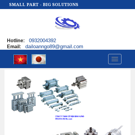
SMALL PART - BIG SOLUTIONS
0932004392
Hotline
:
dailoanngo89@gmail.com
Email
:
Toggle
navigatio