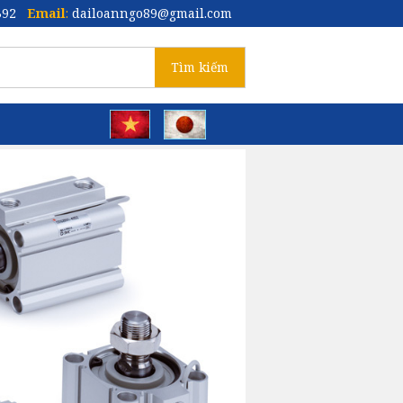
392
Email
:
dailoanngo89@gmail.com
Tìm kiếm