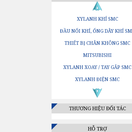
XYLANH KHÍ SMC
ĐẦU NỐI KHÍ, ỐNG DÂY KHÍ S
THIẾT BỊ CHÂN KHÔNG SMC
MITSUBISHI
XYLANH XOAY / TAY GẮP SMC
XYLANH ĐIỆN SMC
VAN ĐỊNH HƯỚNG SMC
BỘ LỌC KHÍ SMC
THƯƠNG HIỆU ĐỐI TÁC
BỘ ĐIỀU CHỈNH ÁP SUẤT SMC
BỘ TĂNG ÁP / BỘ KÍCH ÁP SM
HỖ TRỢ