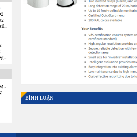
h
92
92
HÍ SMC
l...
N SMC
2
2
...
M -
N
BÌNH LUẬN
-
kết:
o...