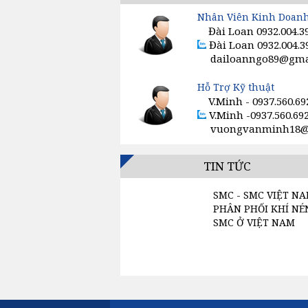
VAN TIẾT LƯU SMC
Nhân Viên Kinh Doan
Đài Loan 0932.004.3
Đài Loan 0932.004.3
GIẢM ÂM, SÚNG HƠI, ĐỒNG HỒ K
dailoanngo89@gmai
CÔNG TẮC, CẢM BIẾN, ĐIỀU KHIỂ
Hỗ Trợ Kỹ thuật
V.Minh - 0937.560.69
VAN ĐIỆN TỪ SMC
V.Minh -0937.560.69
vuongvanminh18@g
MÁY SẤY KHÍ SMC
TIN TỨC
SMC - SMC VIỆT NA
PHÂN PHỐI KHÍ NÉ
SMC Ở VIỆT NAM
Liên hệ : Ms. LOAN 
0932.004.392 1. Cam 
Hàng chính hãng, bả