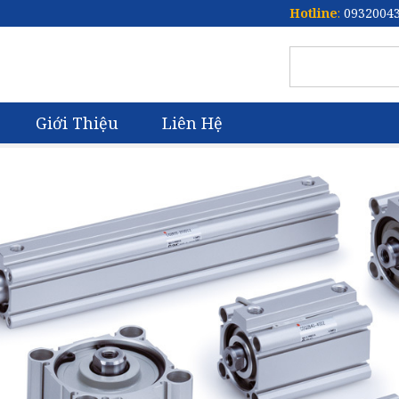
Hotline
:
0932004
Giới Thiệu
Liên Hệ