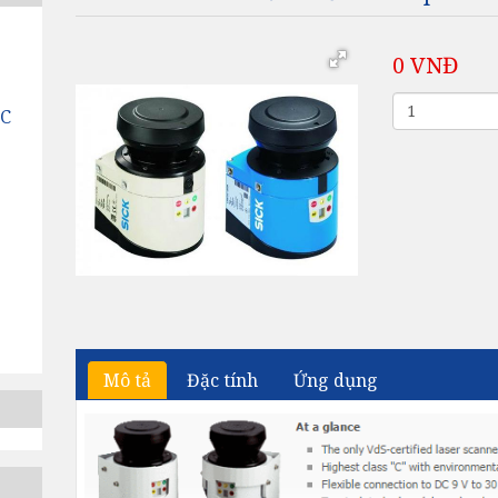
0 VNĐ
MC
Mô tả
Đặc tính
Ứng dụng
C